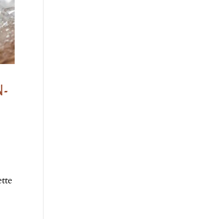
N-
ette