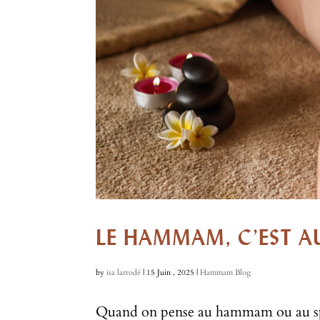
LE HAMMAM, C’EST AU
by
isa larrodé
|
15 Juin , 2025
|
Hammam Blog
Quand on pense au hammam ou au spa