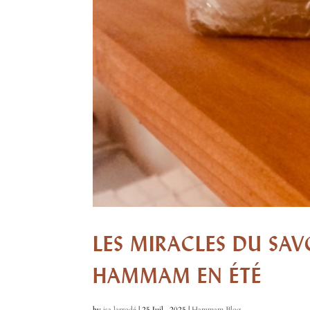
LES MIRACLES DU SAVO
HAMMAM EN ÉTÉ
by
isa larrodé
|
25 Juil , 2025
|
Hammam Blog