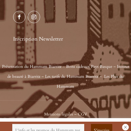
Inscription Newsletter
Présentation du Hammam Biarritz
–
Bons cadeaux Pays Basque
–
Institut
de beauté à Biarritz
–
Les tarifs du Hammam Biarritz
–
Les Plus du
Hammam
Mentions légales
–
CGV
Ce site utilise des cookies à des fins statistiques. Nous présumons