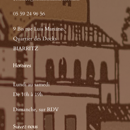
05 59 24 96 56
9 Bis rue Luis Mariano,
Quartier des Docks
BIARRITZ
Horaires
Lundi au samedi
De 10h à 19h
Dimanche, sur RDV
Suivez-nous