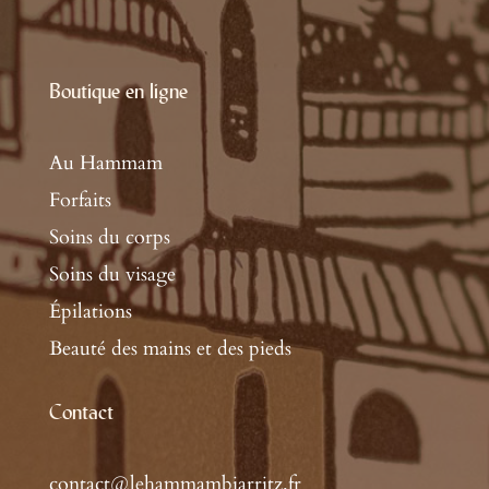
Boutique en ligne
Au Hammam
Forfaits
Soins du corps
Soins du visage
Épilations
Beauté des mains et des pieds
Contact
contact@lehammambiarritz.fr