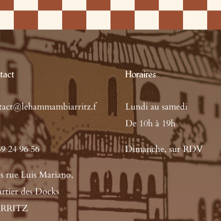
tact
Horaires
tact@lehammambiarritz.f
Lundi au samedi
De 10h à 19h
59 24 96 56
Dimanche, sur RDV
is rue Luis Mariano,
rtier des Docks
ARRITZ