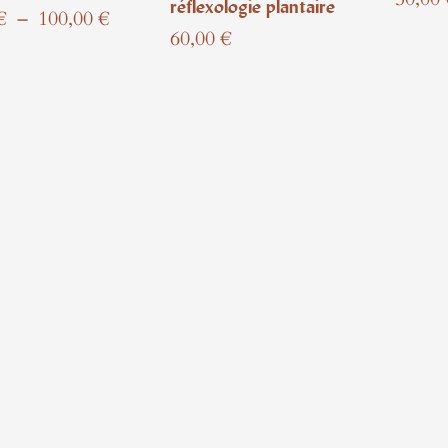
réflexologie plantaire
Plage
€
–
100,00
€
60,00
€
de
prix :
40,00 €
à
100,00 €