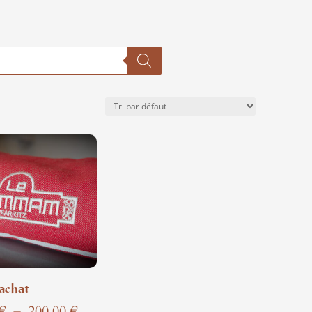
achat
Plage
€
–
200,00
€