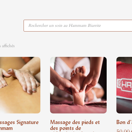
Recherche
de
produits
s affichés
ssages Signature
Massage des pieds et
Bon d’
mmam
des points de
50,00