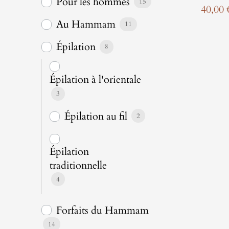
Pour les hommes
15
40,00
Au Hammam
11
Épilation
8
Épilation à l'orientale
3
Épilation au fil
2
Épilation
traditionnelle
4
Forfaits du Hammam
14