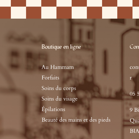
Boutique en ligne
Con
Au Hammam
con
Forfaits
r
Soins du corps
05 
Soins du visage
Épilations
9 B
Beauté des mains et des pieds
Qua
BI