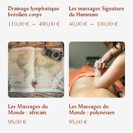
Drainage lymphatique
Les massages Signature
brésilien corps
du Hammam
Plage
Plage
110,00
€
–
490,00
€
40,00
€
–
100,00
€
de
de
prix :
prix :
110,00 €
40,00
à
à
490,00 €
100,0
Les Massages du
Les Massages du
Monde : africain
Monde : polynésien
95,00
€
95,00
€