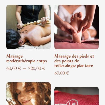
Massage
Massage des pieds et
madérothérapie corps
des points de
réflexologie plantaire
Plage
60,00
€
–
720,00
€
60,00
€
de
prix :
60,00 €
à
720,00 €