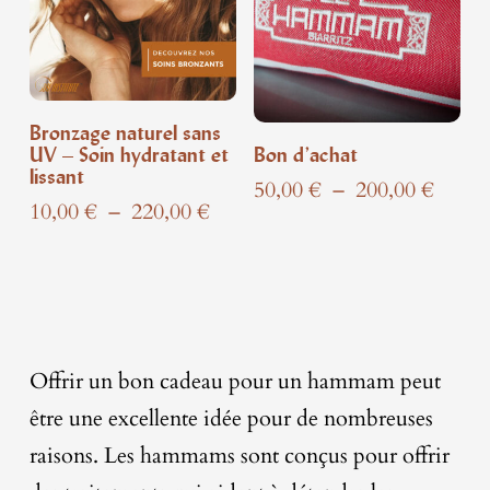
Bronzage naturel sans
UV – Soin hydratant et
Bon d’achat
lissant
Plage
50,00
€
–
200,00
€
Plage
10,00
€
–
220,00
€
de
de
prix :
prix :
50,00
10,00 €
à
à
200,0
220,00 €
Offrir un bon cadeau pour un hammam peut
être une excellente idée pour de nombreuses
raisons. Les hammams sont conçus pour offrir