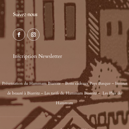
Suivez-nous
Inscription Newsletter
Présentation du Hammam Biarritz
–
Bons cadeaux Pays Basque
–
Institut
de beauté à Biarritz
–
Les tarifs du Hammam Biarritz
–
Les Plus du
Hammam