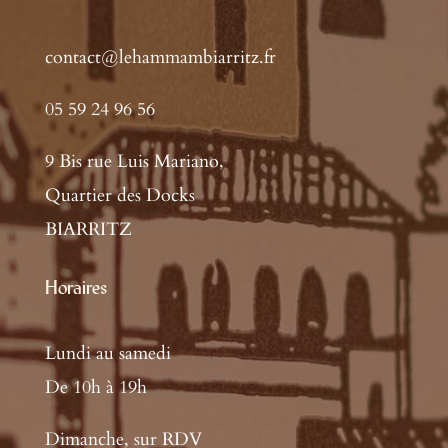
contact@lehammambiarritz.fr
05 59 24 96 56
9 Bis rue Luis Mariano,
Quartier des Docks
BIARRITZ
Horaires
Lundi au samedi
De 10h à 19h
Dimanche, sur RDV