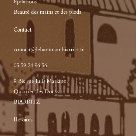
Épilations
Beauté des mains et des pieds
Contact
contact@lehammambiarritz.fr
05 59 24 96 56
9 Bis rue Luis Mariano,
Quartier des Docks
BIARRITZ
Horaires