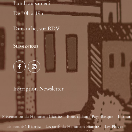
Lundi au samedi
De 10h à 19h
Dimanche, sur RDV
Suivez-nous
Inscription Newsletter
Présentation du Hammam Biarritz
–
Bons cadeaux Pays Basque
–
Institut
de beauté à Biarritz
–
Les tarifs du Hammam Biarritz
–
Les Plus du