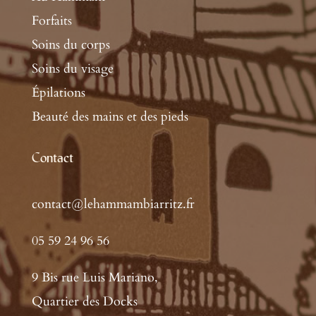
Forfaits
Soins du corps
Soins du visage
Épilations
Beauté des mains et des pieds
Contact
contact@lehammambiarritz.fr
05 59 24 96 56
9 Bis rue Luis Mariano,
Quartier des Docks