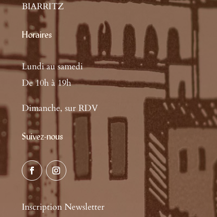
BIARRITZ
Horaires
Lundi au samedi
De 10h à 19h
Dimanche, sur RDV
Suivez-nous
Inscription Newsletter