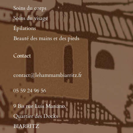
Soins du corps
Soins du visage
Épilations
Beauté des mains et des pieds
Contact
contact@lehammambiarritz.fr
05 59 24 96 56
9 Bis rue Luis Mariano,
Quartier des Docks
BIARRITZ