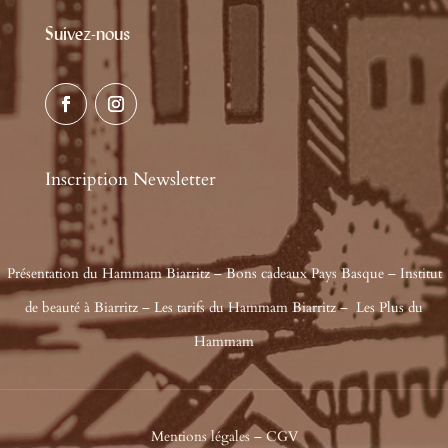
Suivez-nous
Inscription Newsletter
Présentation du Hammam Biarritz
–
Bons cadeaux Pays Basque
–
Institut
de beauté à Biarritz
–
Les tarifs du Hammam Biarritz
–
Les Plus du
Hammam
Mentions légales
–
CGV