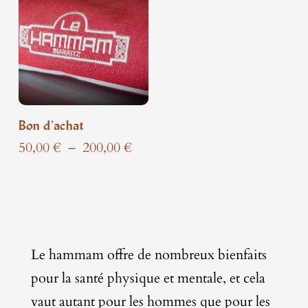
165,0
Bon d’achat
Plage
50,00
€
–
200,00
€
de
prix :
50,00 €
à
200,00 €
Le hammam offre de nombreux bienfaits
pour la santé physique et mentale, et cela
vaut autant pour les hommes que pour les