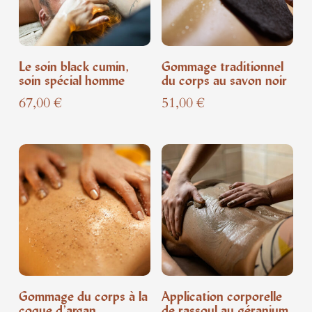
Le soin black cumin,
Gommage traditionnel
soin spécial homme
du corps au savon noir
67,00
€
51,00
€
Gommage du corps à la
Application corporelle
coque d’argan
de rassoul au géranium