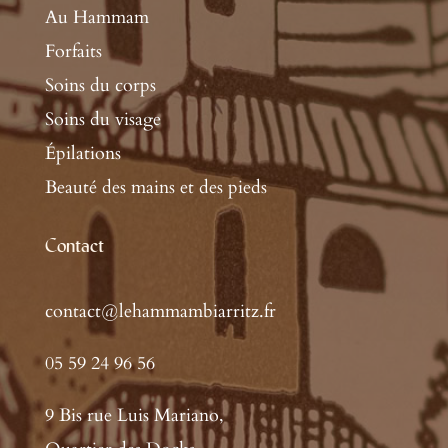
Au Hammam
Forfaits
Soins du corps
Soins du visage
Épilations
Beauté des mains et des pieds
Contact
contact@lehammambiarritz.fr
05 59 24 96 56
9 Bis rue Luis Mariano,