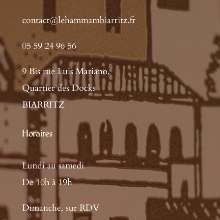
contact@lehammambiarritz.fr
05 59 24 96 56
9 Bis rue Luis Mariano,
Quartier des Docks
BIARRITZ
Horaires
Lundi au samedi
De 10h à 19h
Dimanche, sur RDV