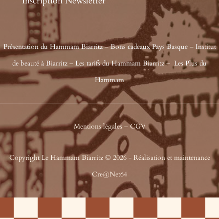
Inscription Newsletter
Présentation du Hammam Biarritz
–
Bons cadeaux Pays Basque
–
Institut
de beauté à Biarritz
–
Les tarifs du Hammam Biarritz
–
Les Plus du
Hammam
Mentions légales
–
CGV
Copyright Le Hammam Biarritz © 2026 - Réalisation et maintenance
Cre@Net64