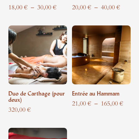
Plage
Plage
18,00
€
–
30,00
€
20,00
€
–
40,00
€
de
de
prix :
prix :
18,00 €
20,00 €
à
à
30,00 €
40,00 €
Duo de Carthage (pour
Entrée au Hammam
deux)
Plage
21,00
€
–
165,00
€
320,00
€
de
prix :
21,00
à