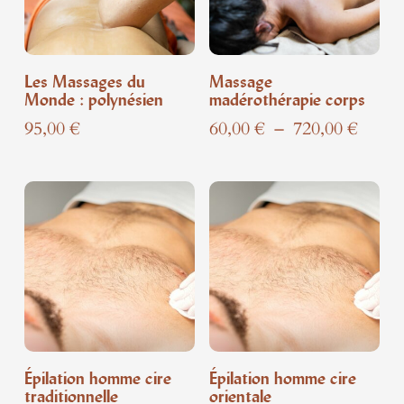
Les Massages du
Massage
Monde : polynésien
madérothérapie corps
Plage
95,00
€
60,00
€
–
720,00
€
de
prix :
60,00
à
720,0
Épilation homme cire
Épilation homme cire
traditionnelle
orientale