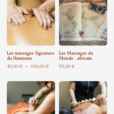
Les massages Signature
Les Massages du
du Hammam
Monde : africain
Plage
40,00
€
–
100,00
€
95,00
€
de
prix :
40,00 €
à
100,00 €