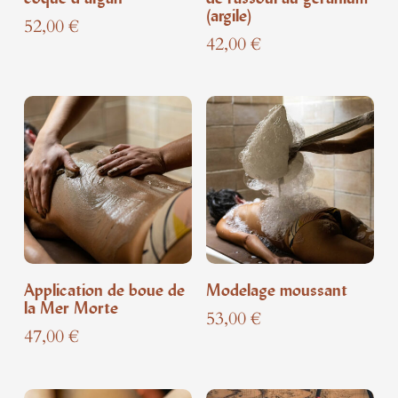
(argile)
52,00
€
42,00
€
Application de boue de
Modelage moussant
la Mer Morte
53,00
€
47,00
€