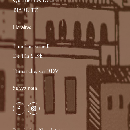
Quartier des Docks
BIARRITZ
Horaires
Lundi au samedi
De 10h à 19h
Dimanche, sur RDV
Suivez-nous