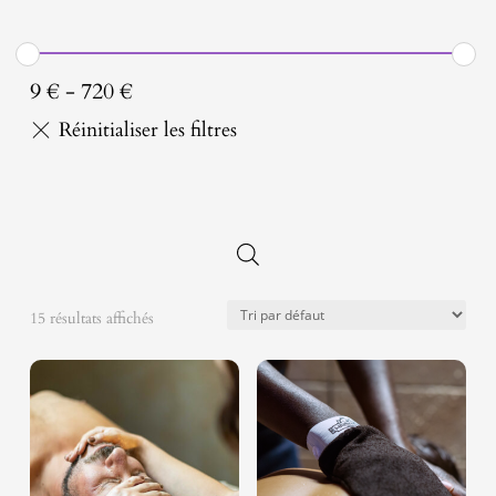
9
€
-
720
€
15 résultats affichés