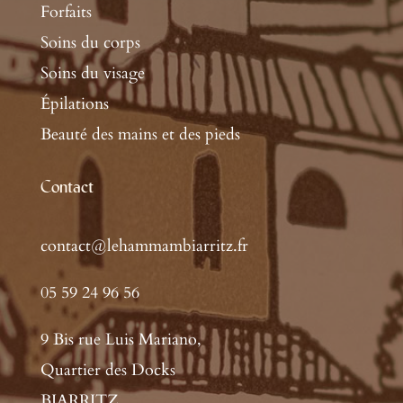
Forfaits
Soins du corps
Soins du visage
Épilations
Beauté des mains et des pieds
Contact
contact@lehammambiarritz.fr
05 59 24 96 56
9 Bis rue Luis Mariano,
Quartier des Docks
BIARRITZ