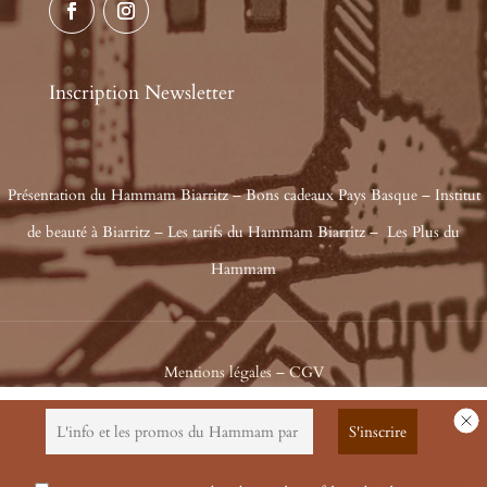
Inscription Newsletter
Présentation du Hammam Biarritz
–
Bons cadeaux Pays Basque
–
Institut
de beauté à Biarritz
–
Les tarifs du Hammam Biarritz
–
Les Plus du
Hammam
Mentions légales
–
CGV
Ce site utilise des cookies à des fins statistiques. Nous présumons
Copyright Le Hammam Biarritz © 2026 - Réalisation et maintenance
que vous êtes d'accord, mais vous pouvez les rejeter si vous le
Cre@Net64