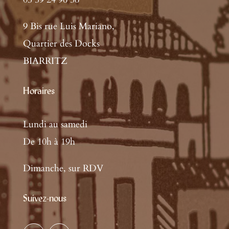
9 Bis rue Luis Mariano,
Quartier des Docks
BIARRITZ
Horaires
Lundi au samedi
De 10h à 19h
Dimanche, sur RDV
Suivez-nous