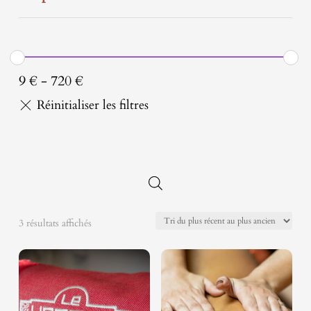
9
€
-
720
€
Trié
3 résultats affichés
du
plus
récent