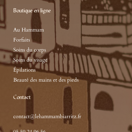
Boutique en ligne
Au Hammam
Forfaits
Soins du corps
Soins du visage
Épilations
Beauté des mains et des pieds
Contact
contact@lehammambiarritz.fr
05 59 24 96 56