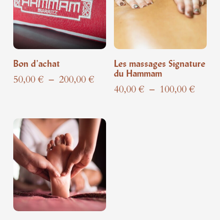
au
plus
ancien
Bon d’achat
Les massages Signature
du Hammam
Plage
50,00
€
–
200,00
€
Plage
40,00
€
–
100,00
€
de
de
prix :
prix :
50,00 €
40,00
à
à
200,00 €
100,0