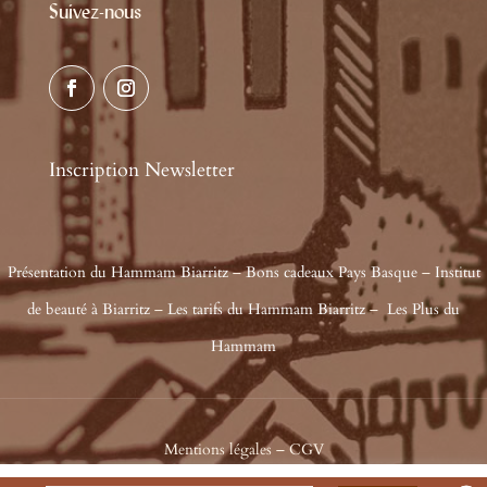
Suivez-nous
Inscription Newsletter
Présentation du Hammam Biarritz
–
Bons cadeaux Pays Basque
–
Institut
de beauté à Biarritz
–
Les tarifs du Hammam Biarritz
–
Les Plus du
Hammam
Mentions légales
–
CGV