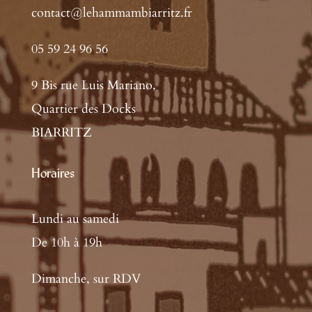
contact@lehammambiarritz.fr
05 59 24 96 56
9 Bis rue Luis Mariano,
Quartier des Docks
BIARRITZ
Horaires
Lundi au samedi
De 10h à 19h
Dimanche, sur RDV